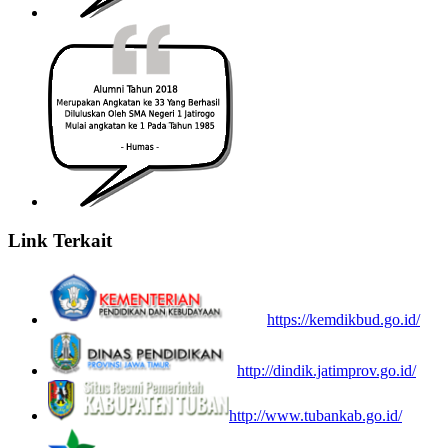
Link Terkait
https://kemdikbud.go.id/
http://dindik.jatimprov.go.id/
http://www.tubankab.go.id/