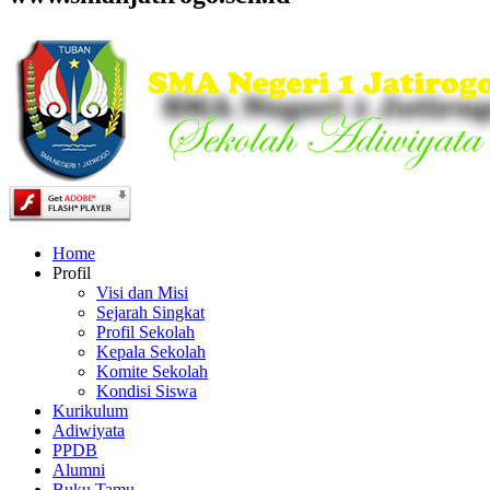
Home
Profil
Visi dan Misi
Sejarah Singkat
Profil Sekolah
Kepala Sekolah
Komite Sekolah
Kondisi Siswa
Kurikulum
Adiwiyata
PPDB
Alumni
Buku Tamu