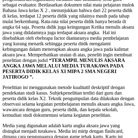
sebagai evaluator. Berdasarkan dokumen nilai mata pelajaran mulok
Bahasa Jawa kelas X 2 , menunjukkan bahwa dari 22 peserta didik
di kelas, terdapat 12 peserta didik yang nilainya masih pada tahap
mulai berkembang. Rata-rata nilai peserta didik hanya berada di
angka 64 saja. Peserta didik juga keingungan Ketika menulis aksara
jawa yang didalamnya juga terdapat aksara angka. Hal ini
disebabkan oleh ebebrapa factor diantaranya media pembelajaran
yang kurang menarik sehingga peserta diidk mengalami
kebingungan dalam menerapkan aksara angka jawa pada kalimat
aksara jawa. Memperhatikan uraian di atas, peneliti ingin membuat
penelitian dengan judul
“TERAMPIL MENULIS AKSARA
ANGKA JAWA MELALUI MEDIA TURAKAWA PADA
PESERTA DIDIK KELAS XI MIPA 2 SMA NEGERI
JATIROGO ”.
Penelitian ini menggunakan metode kualitatif deskriptif dengan
pendekatan studi kasus. Subjekpenelitian terdiri dari guru dan
peserta didik kelas X2. Teknik pengumpulan data dilakukan dengan
observasi selama kegiatan pembelajaran menulis aksara angka Jawa,
wawancara dengan guru, peserta didik, dan kepala sekolah,
kemudian studi dokumentasi selama kegiatan penelitian.
Media yang digunakan adalah kartu angka aksara jawa yang
disingkat menjadi turakawa. Media ini mirip dengan flashcard,
dimana cara pengunaanya dengan game tebak kartu. Kartu ini