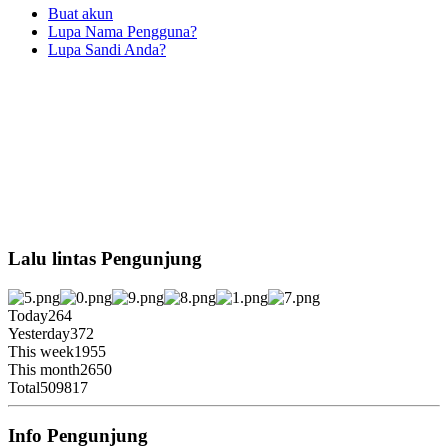
Buat akun
Lupa Nama Pengguna?
Lupa Sandi Anda?
Lalu lintas Pengunjung
Today
264
Yesterday
372
This week
1955
This month
2650
Total
509817
Info Pengunjung