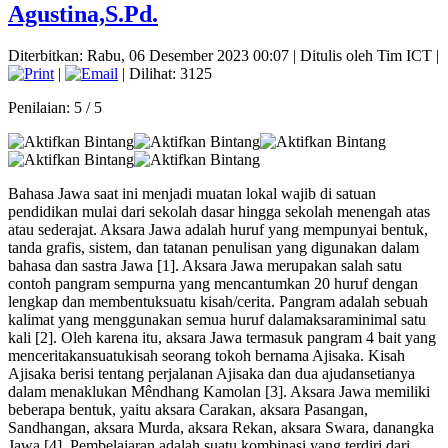
Agustina,S.Pd.
Diterbitkan: Rabu, 06 Desember 2023 00:07
|
Ditulis oleh Tim ICT
|
|
| Dilihat: 3125
Penilaian:
5
/
5
Bahasa Jawa saat ini menjadi muatan lokal wajib di satuan
pendidikan mulai dari sekolah dasar hingga sekolah menengah atas
atau sederajat. Aksara Jawa adalah huruf yang mempunyai bentuk,
tanda grafis, sistem, dan tatanan penulisan yang digunakan dalam
bahasa dan sastra Jawa [1]. Aksara Jawa merupakan salah satu
contoh pangram sempurna yang mencantumkan 20 huruf dengan
lengkap dan membentuksuatu kisah/cerita. Pangram adalah sebuah
kalimat yang menggunakan semua huruf dalamaksaraminimal satu
kali [2]. Oleh karena itu, aksara Jawa termasuk pangram 4 bait yang
menceritakansuatukisah seorang tokoh bernama Ajisaka. Kisah
Ajisaka berisi tentang perjalanan Ajisaka dan dua ajudansetianya
dalam menaklukan Mêndhang Kamolan [3]. Aksara Jawa memiliki
beberapa bentuk, yaitu aksara Carakan, aksara Pasangan,
Sandhangan, aksara Murda, aksara Rekan, aksara Swara, danangka
Jawa [4]. Pembelajaran adalah suatu kombinasi yang terdiri dari