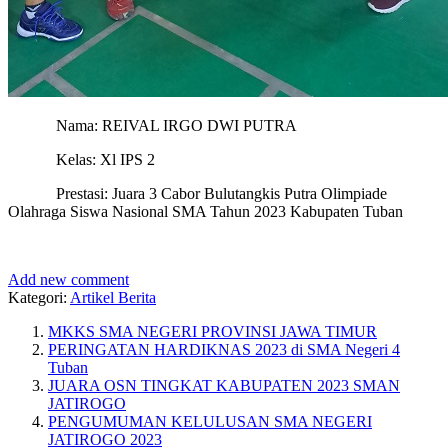
Nama: REIVAL IRGO DWI PUTRA
Kelas: Xl IPS 2
Prestasi: Juara 3 Cabor Bulutangkis Putra Olimpiade
Olahraga Siswa Nasional SMA Tahun 2023 Kabupaten Tuban
Add new comment
Kategori:
Artikel Berita
MKKS SMA NEGERI PROVINSI JAWA TIMUR
PERINGATAN HARDIKNAS 2023 di SMA Negeri 4
Tuban
JUARA OSN TINGKAT KABUPATEN 2023 SMAN
JATIROGO
PENGUMUMAN KELULUSAN SMA NEGERI
JATIROGO 2023