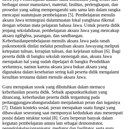
berbagai unsur manusiawi, material, fasilitas, perlengkapan, dan
prosedur yang saling mempengaruhi satu sama lain dalam rangka
mencapai suatutujuan pembelajaran [5]. Pembelajaran menulis
aksara Jawa terintegrasi dalammuatan lokal yangbiasa dikenal
dengan sebutan mata pelajaran bahasa Jawa. Untuk peserta didik
jenjang sekolahdasar, pembelajaran aksara Jawa yang mencakup
aksara nglêgêna, pasangan, dan sandhangan.
Keberhasilanpembelajaran menulis aksara Jawa pada ranah
psikomotorik dinilai melalui penulisan aksara Jawayang meliputi
ketepatan tulisan, kerapian tulisan, dan kejelasan tulisan [6]. Bagi
peserta didik di bangku sekolah menengah atas, aksara Jawa
merupakan hal yang sudah dipelajari di bangku Pendidikan
seelumnya, namun karena aksara jawa bukan aksara yang
digunakna dalam keseharian sering kali peserta didik mengalami
kesulitan terutama dalam menulis aksara Jawa.
Guru merupakan sosok yang dibutuhkan dalam memacu
keberhasilan peserta didik. Sebaik apapunkurikulum yang
dirancang, keberhasilan peserta didik tergantung pada
pertanggungjawabangurudalam menjalankan peran dan tugasnya
[7]. Dalam konteks sosial, peran merupakan suatu fungsi yang
dibawakan seseorang saat mempunyai kedudukan atau menempati
posisi dalam struktur sosial [8]. Guru berperan banyak dalam
kegiatan pembelajaran antara lain sebagai demonstrator,
pengelolakelas/organisator, mediator dan fasilitator, serta guru