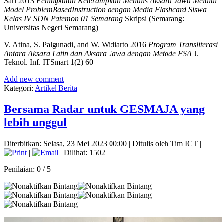
Sari 2013
Peningkatan Keterampilan Menulis Aksara Jawa Melalui
Model ProblemBasedInstruction dengan Media Flashcard Siswa
Kelas IV SDN Patemon 01 Semarang
Skripsi (Semarang:
Universitas Negeri Semarang)
V. Atina, S. Palgunadi, and W. Widiarto 2016
Program Transliterasi
Antara Aksara Latin dan Aksara Jawa dengan Metode FSA
J.
Teknol. Inf. ITSmart 1(2) 60
Add new comment
Kategori:
Artikel Berita
Bersama Radar untuk GESMAJA yang
lebih unggul
Diterbitkan: Selasa, 23 Mei 2023 00:00
|
Ditulis oleh Tim ICT
|
|
| Dilihat: 1502
Penilaian:
0
/
5