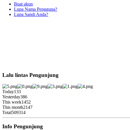
Buat akun
Lupa Nama Pengguna?
Lupa Sandi Anda?
Lalu lintas Pengunjung
Today
133
Yesterday
386
This week
1452
This month
2147
Total
509314
Info Pengunjung