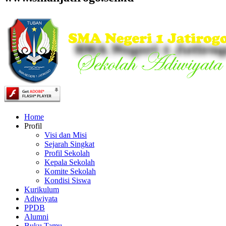
Home
Profil
Visi dan Misi
Sejarah Singkat
Profil Sekolah
Kepala Sekolah
Komite Sekolah
Kondisi Siswa
Kurikulum
Adiwiyata
PPDB
Alumni
Buku Tamu