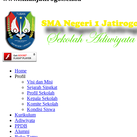
Home
Profil
Visi dan Misi
Sejarah Singkat
Profil Sekolah
Kepala Sekolah
Komite Sekolah
Kondisi Siswa
Kurikulum
Adiwiyata
PPDB
Alumni
Buku Tamu