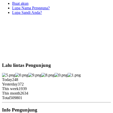
Buat akun
Lupa Nama Pengguna?
Lupa Sandi Anda?
Lalu lintas Pengunjung
Today
248
Yesterday
372
This week
1939
This month
2634
Total
509801
Info Pengunjung